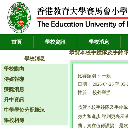
首頁
學校資訊
學校消息
恭賀本校手鐘隊及手鈴隊於
學校消息
學校動向
比賽類別： 一般
傳媒報導
日期： 2026-04-25 至 05-
獲獎消息
性質： 校外舉辦
升中資訊
恭賀本校手鐘隊及手鈴隊
中學學位分配概況
努力和進步,評判更表示
學校相簿
曲，實在值得讚揚! 是