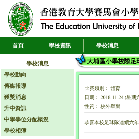
首頁
學校資訊
學校消息
大埔區小學校際足
學校消息
學校動向
傳媒報導
比賽類別： 體育
獲獎消息
日期： 2018-11-24 (星期
性質： 校外舉辦
升中資訊
中學學位分配概況
恭喜本校足球隊連續六年
學校相簿