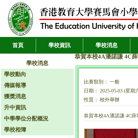
首頁
學校資訊
學校消息
恭賀本校4A潘諾謙 4C
學校消息
學校動向
比賽類別： 一般
傳媒報導
日期： 2025-05-03 (星期
獲獎消息
性質： 校外舉辦
升中資訊
恭賀本校4A潘諾謙 4C
中學學位分配概況
學校相簿