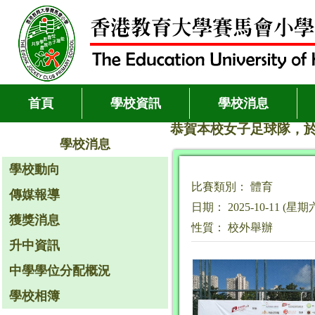
首頁
學校資訊
學校消息
恭賀本校女子足球隊，於
學校消息
學校動向
比賽類別： 體育
傳媒報導
日期： 2025-10-11 (星期
獲獎消息
性質： 校外舉辦
升中資訊
中學學位分配概況
學校相簿