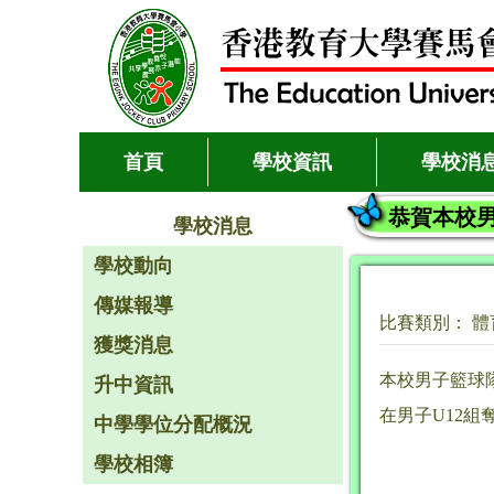
首頁
學校資訊
學校消
恭賀本校男
學校消息
學校動向
傳媒報導
比賽類別： 體
獲獎消息
本校男子籃球隊
升中資訊
在男子U12
中學學位分配概況
學校相簿