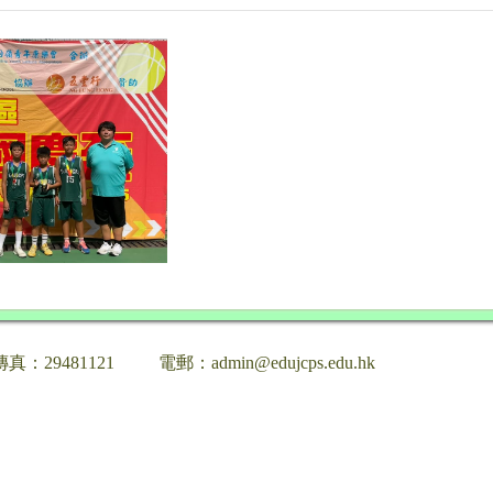
傳真：29481121
電郵：admin@edujcps.edu.hk