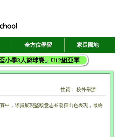
全方位學習
家長園地
盃小學3人籃球賽」U12組亞軍
性質： 校外舉辦
，比賽中，隊員展現堅毅意志並發揮出色表現，最終