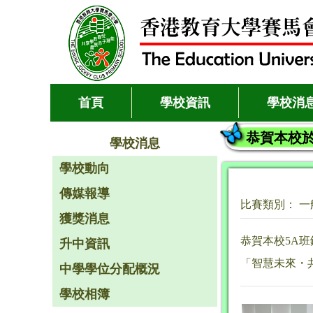
首頁
學校資訊
學校消
恭賀本校於
學校消息
學校動向
傳媒報導
比賽類別： 一
獲獎消息
恭賀本校5A班
升中資訊
「智慧未來・共
中學學位分配概況
學校相簿