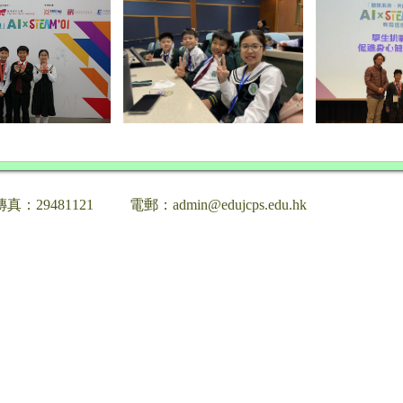
傳真：29481121
電郵：admin@edujcps.edu.hk