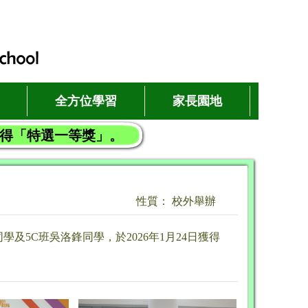
全方位學習
家長園地
組獲得「特選一等獎」。
性質： 校外舉辦
及5C班吳洛鋒同學，於2026年1月24日獲得