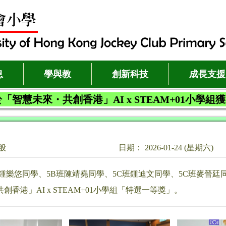
息
學與教
創新科技
成長支援
「智慧未來・共創香港」AI x STEAM+01小學
般
日期： 2026-01-24 (星期六)
鍾樂悠同學、5B班陳靖堯同學、5C班鍾迪文同學、5C班麥晉廷同學
創香港」AI x STEAM+01小學組「特選一等獎」。