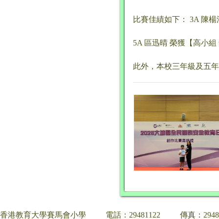
比賽佳績如下： 3A 陳楊
5A 區迅晴 榮獲【高小
此外，本校三年級及五年
香港教育大學賽馬會小學
電話：29481122
傳真：2948