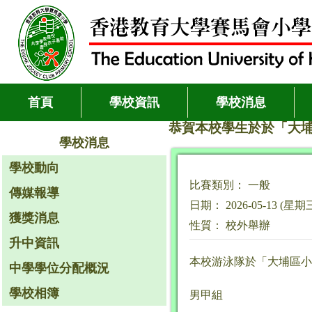
首頁
學校資訊
學校消息
恭賀本校學生於於「大埔
學校消息
學校動向
比賽類別： 一般
傳媒報導
日期： 2026-05-13 (星期
獲獎消息
性質： 校外舉辦
升中資訊
本校游泳隊於「大埔區小
中學學位分配概況
學校相簿
男甲組