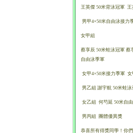
王英傑 50米背泳冠軍 王
男甲4×50米自由泳接力
女甲組
蔡享辰 50米蛙泳冠軍 蔡享
自由泳季軍
女甲4×50米接力季軍 
男乙組 謝宇航 50米蛙
女乙組 何芍延 50米自
男丙組 團體優異獎
恭喜所有得獎同學！你們