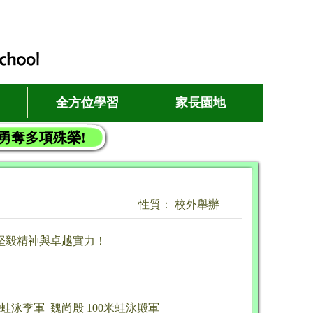
全方位學習
家長園地
勇奪多項殊榮!
性質： 校外舉辦
堅毅精神與卓越實力！
米蛙泳季軍 魏尚殷 100米蛙泳殿軍