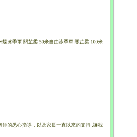
米蝶泳季軍 關芷柔 50米自由泳季軍 關芷柔 100米
師的悉心指導，以及家長一直以來的支持 ,讓我