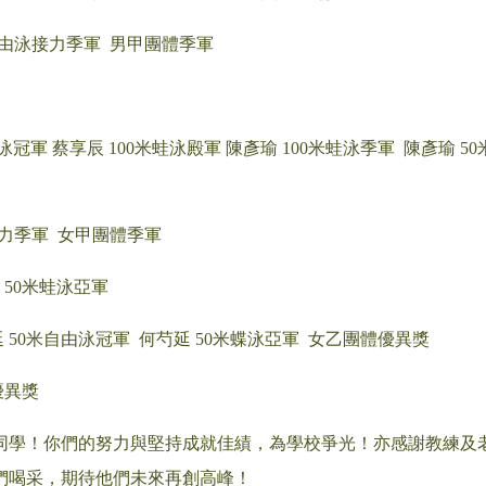
自由泳接力季軍 男甲團體季軍
泳冠軍 蔡享辰 100米蛙泳殿軍 陳彥瑜 100米蛙泳季軍 陳彥瑜 50
接力季軍 女甲團體季軍
 50米蛙泳亞軍
 50米自由泳冠軍 何芍延 50米蝶泳亞軍 女乙團體優異獎
優異獎
同學！你們的努力與堅持成就佳績，為學校爭光！亦感謝教練及老
們喝采，期待他們未來再創高峰！