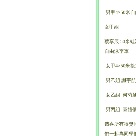
男甲4×50米
女甲組
蔡享辰 50米蛙
自由泳季軍
女甲4×50米
男乙組 謝宇航
女乙組 何芍延
男丙組 團體
恭喜所有得獎
們一起為同學