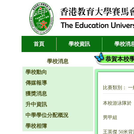
首頁
學校資訊
學校消
恭賀本校
學校消息
學校動向
傳媒報導
比賽類別： 一
獲獎消息
本校游泳隊於
升中資訊
中學學位分配概況
男甲組
學校相簿
王英傑 50米背