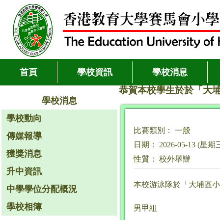
首頁
學校資訊
學校消息
恭賀本校學生於於「大埔
學校消息
學校動向
比賽類別： 一般
傳媒報導
日期： 2026-05-13 (星期
獲獎消息
性質： 校外舉辦
升中資訊
本校游泳隊於「大埔區小
中學學位分配概況
學校相簿
男甲組