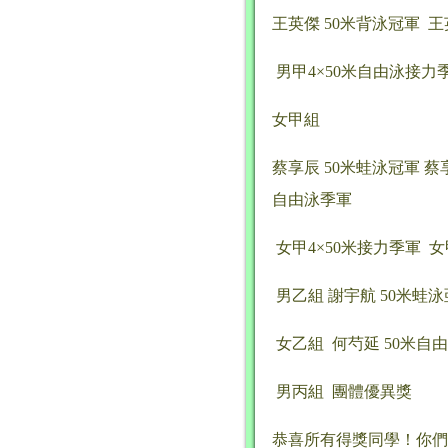
王英傑 50米背泳冠軍 王
男甲4×50米自由泳接力
女甲組
蔡享辰 50米蛙泳冠軍 蔡享
自由泳季軍
女甲4×50米接力季軍 
男乙組 謝宇航 50米蛙
女乙組 何芍延 50米自
男丙組 團體優異獎
恭喜所有得獎同學！你們