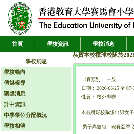
首頁
學校資訊
學校消息
恭賀本校欖球校隊於2026
學校消息
學校動向
比賽類別： 一般
傳媒報導
日期： 2026-06-25 至 07-
獲獎消息
性質： 校外舉辦
升中資訊
本校欖球校隊派出男女子
中學學位分配概況
學校相簿
男子高級組：碗賽亞軍 