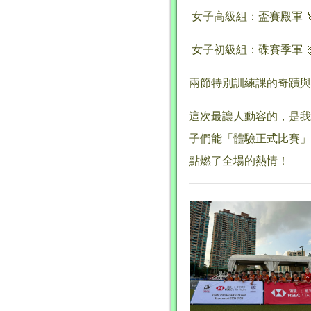
女子高級組：盃賽殿軍 
女子初級組：碟賽季軍 
兩節特別訓練課的奇蹟與
這次最讓人動容的，是我
子們能「體驗正式比賽」
點燃了全場的熱情！