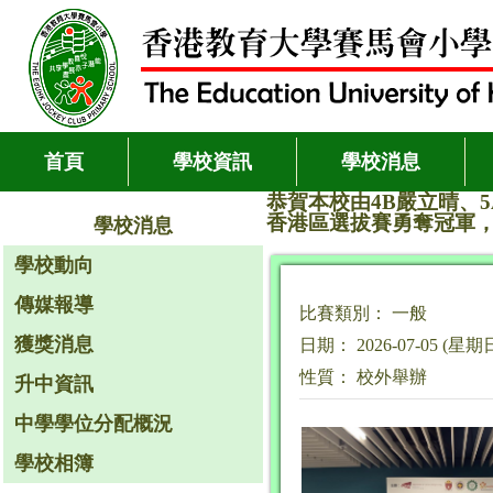
首頁
學校資訊
學校消息
恭賀本校由4B嚴立晴、5A
香港區選拔賽勇奪冠軍，
學校消息
學校動向
傳媒報導
比賽類別： 一般
獲獎消息
日期： 2026-07-05 (星期
性質： 校外舉辦
升中資訊
中學學位分配概況
學校相簿