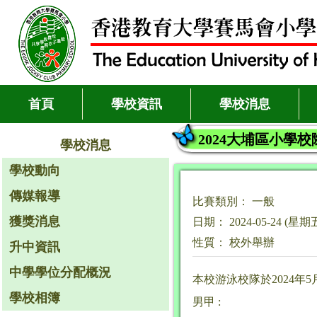
首頁
學校資訊
學校消息
2024大埔區小學
學校消息
學校動向
傳媒報導
比賽類別： 一般
獲獎消息
日期： 2024-05-24 (星期
性質： 校外舉辦
升中資訊
中學學位分配概況
本校游泳校隊於2024年
學校相簿
男甲 :