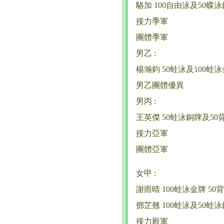
駱加 100自由泳及50蝶
接力季軍
團體季軍
男乙 :
楊瀚鈞 50蛙泳及100蛙
男乙團體優異
男丙 :
王英傑 50蛙泳銅牌及50
接力亞軍
團體亞軍
女甲 :
謝雨晴 100蛙泳金牌 50
鄧芷翹 100蛙泳及50蛙
接力殿軍