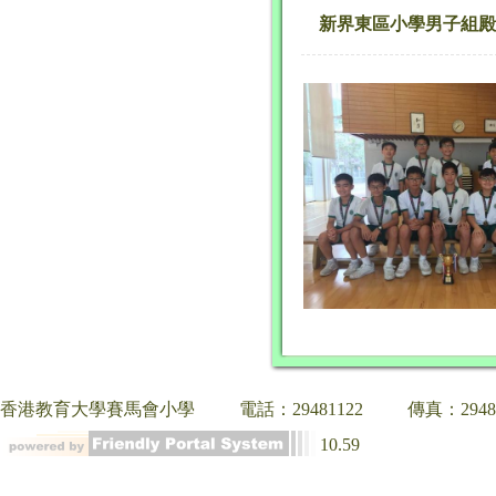
新界東區小學男子組殿
香港教育大學賽馬會小學
電話：29481122
傳真：2948
10.59