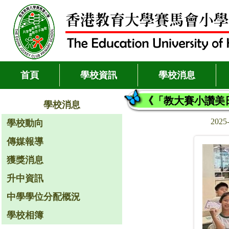
首頁
學校資訊
學校消息
《「教大賽小讚美
學校消息
2025
學校動向
傳媒報導
獲獎消息
升中資訊
中學學位分配概況
學校相簿