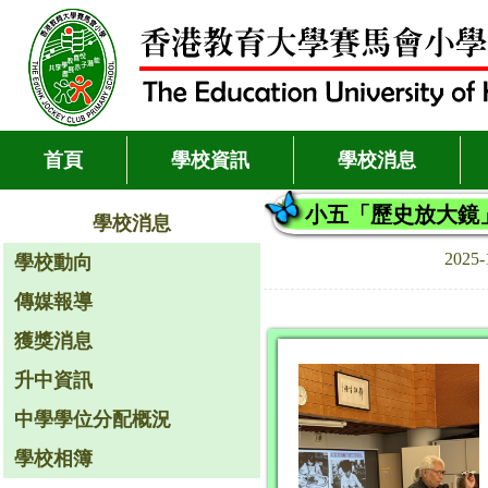
首頁
學校資訊
學校消息
小五「歷史放大鏡
學校消息
2025
學校動向
傳媒報導
獲獎消息
升中資訊
中學學位分配概況
學校相簿