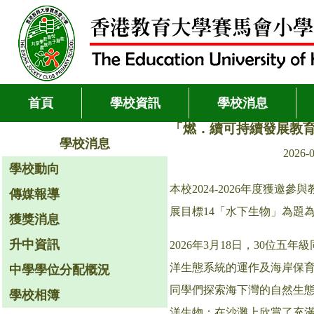
首頁
學校資訊
學校消息
「燃．續可持續發展教育
學校消息
2026-
學校動向
本校2024-2026年度獲
傳媒報導
展目標14「水下生物」為題
獲獎消息
升中資訊
2026年3月18日，30
洋生態系統的運作及海岸保
中學學位分配概況
同學們探索海下灣的自然生態
學校相簿
洋生物；在沙灘上欣賞了充滿