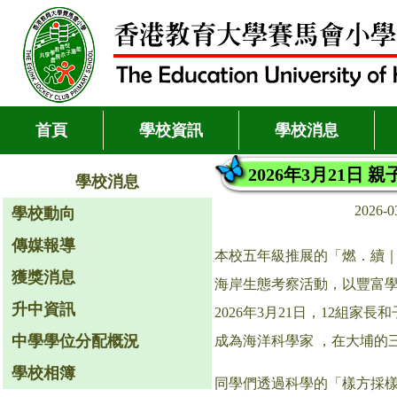
首頁
學校資訊
學校消息
2026年3月21日
學校消息
2026-
學校動向
傳媒報導
本校五年級推展的「燃．續｜
獲獎消息
海岸生態考察活動，以豐富
升中資訊
2026年3月21日，12組家長和
中學學位分配概況
成為海洋科學家 ，在大埔的
學校相簿
同學們透過科學的「樣方採樣