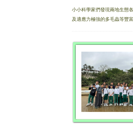
小小科學家們發現兩地生態各
及適應力極強的多毛蟲等豐