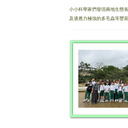
小小科學家們發現兩地生態各
及適應力極強的多毛蟲等豐