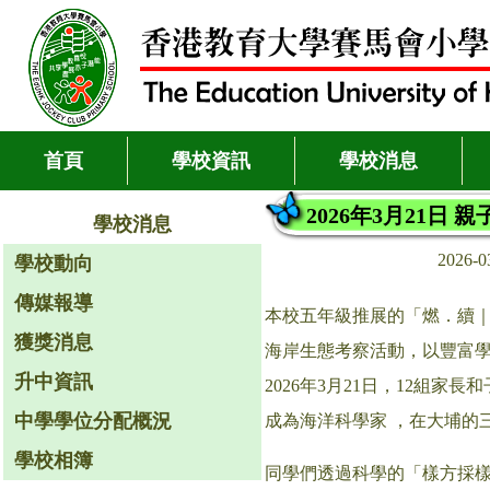
首頁
學校資訊
學校消息
2026年3月21日
學校消息
2026-
學校動向
傳媒報導
本校五年級推展的「燃．續｜
獲獎消息
海岸生態考察活動，以豐富
升中資訊
2026年3月21日，12組家長和
中學學位分配概況
成為海洋科學家 ，在大埔的
學校相簿
同學們透過科學的「樣方採樣