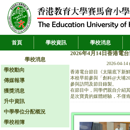
首頁
學校資訊
學校消息
2026年4月14日香港
學校消息
2026-04-1
學校動向
香港電台節目《太陽底下新
本校早前參與「創科@大埔2
傳媒報導
參與訪問及節目錄製。
在節目中，同學們親自介紹
獲獎消息
是次寶貴的媒體經驗，不僅
升中資訊
中學學位分配概況
學校相簿