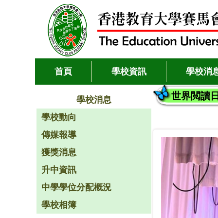
首頁
學校資訊
學校消
世界閲讀
學校消息
學校動向
傳媒報導
獲獎消息
升中資訊
中學學位分配概況
學校相簿