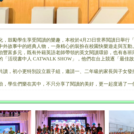
，鼓勵學生享受閲讀的樂趣，本校於4月23日世界閲讀日舉行「活現書中人
中外故事中的經典人物，一身精心的裝扮在校園快樂遊走與互動
動豐富多元，既有外籍英語老師帶領的英文閱讀環節，也有各班
「活現書中人 CATWALK SHOW」，他們在台上競逐「最
共讀，初小更特別設立親子組，邀請一、二年級的家長與子女發
動，學生們樂在其中，不只分享了閱讀的美好，更一起度過了一