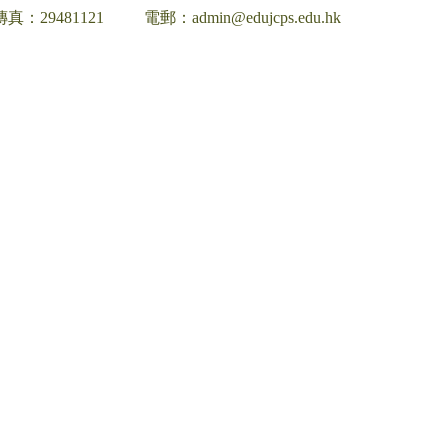
傳真：29481121
電郵：admin@edujcps.edu.hk