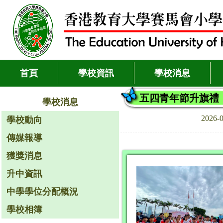
首頁
學校資訊
學校消息
五四青年節升旗禮
學校消息
2026-
學校動向
傳媒報導
獲獎消息
升中資訊
中學學位分配概況
學校相簿