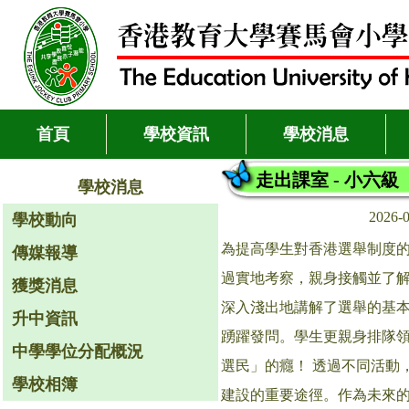
首頁
學校資訊
學校消息
走出課室 - 小六
學校消息
2026-
學校動向
為提高學生對香港選舉制度的
傳媒報導
過實地考察，親身接觸並了解
獲獎消息
深入淺出地講解了選舉的基
升中資訊
踴躍發問。學生更親身排隊
中學學位分配概況
選民」的癮！ 透過不同活動
學校相簿
建設的重要途徑。作為未來