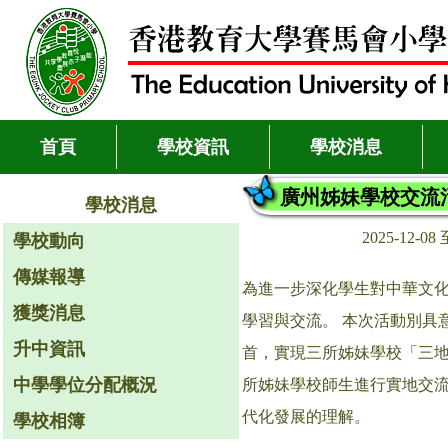
首頁
學校資訊
學校消息
廣州姊妹學校交流
學校消息
2025-12-08 
學校動向
傳媒報導
為進一步深化學生對中華文
獲獎消息
學習與交流。 本次活動別具
升中資訊
首，實現三所姊妹學校「三地
中學學位分配概況
所姊妹學校師生進行實地交
代化發展的理解。
學校相簿