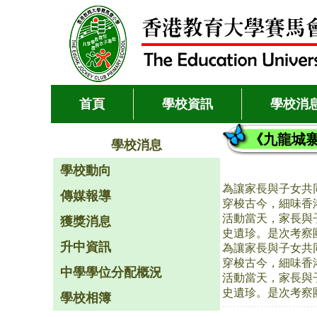
首頁
學校資訊
學校消
《九龍城
學校消息
學校動向
為讓家長與子女共
傳媒報導
穿梭古今，細味香
活動當天，家長與
獲獎消息
史遺珍。是次考察
升中資訊
為讓家長與子女共
穿梭古今，細味香
中學學位分配概況
活動當天，家長與
史遺珍。是次考察
學校相簿