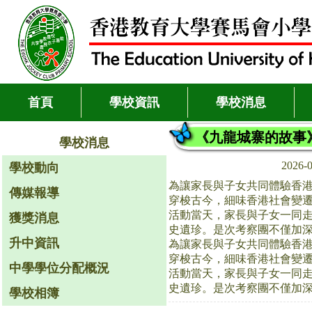
首頁
學校資訊
學校消息
《九龍城寨的故事
學校消息
2026-
學校動向
為讓家長與子女共同體驗香
傳媒報導
穿梭古今，細味香港社會變
活動當天，家長與子女一同
獲獎消息
史遺珍。是次考察團不僅加
升中資訊
為讓家長與子女共同體驗香
穿梭古今，細味香港社會變
中學學位分配概況
活動當天，家長與子女一同
史遺珍。是次考察團不僅加
學校相簿