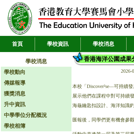
首頁
學校資訊
學校消息
香港海洋公園成果
學校消息
2026-
學校動向
傳媒報導
本校「Discover²se
獲獎消息
展示他們在課程中對可持續發展
升中資訊
海龜鑰匙扣設計、海洋知識
中學學位分配概況
匯報後，同學們更有機會參
學校相簿