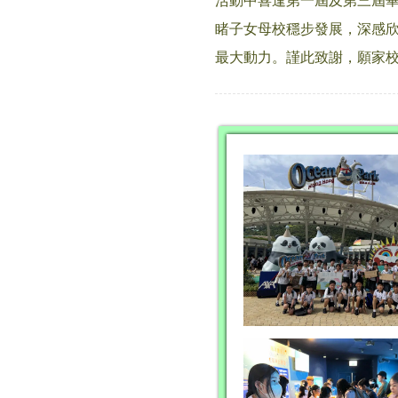
活動中喜逢第一屆及第三屆
睹子女母校穩步發展，深感
最大動力。謹此致謝，願家