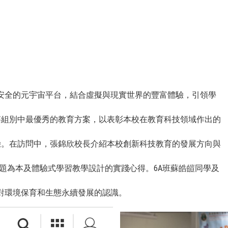
建一個以教育為目的，構建安全的元宇宙平台，結合虛擬與現實世界的豐富體驗，引領學
12參賽組別中最優秀的教育方案，以表彰本校在教育科技領域作出的
計劃」的實踐經驗。在訪問中，張錦欣校長介紹本校創新科技教育的發展方向與
怡老師分享問題為本及體驗式學習教學設計的實踐心得。6A班蘇皓皚同學及
對環境保育和生態永續發展的認識。