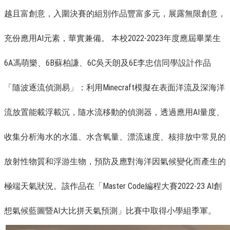
越且富創意，入圍決賽的組別作品豐富多元，展露無限創意，
充份應用AI元素，華實兼備。 本校2022-2023年度應屆畢業生
6A馮萌樂、6B蘇柏謙、6C吳天朗及6E李忠信同學設計作品
「隨波逐流偵測易」：利用Minecraft模擬在表面洋流及深海洋
流放置能載浮載沉，隨水流移動的偵測器，透過應用AI量度、
收集分析海水的水溫、水含氧量、漂流速度、核排放中常見的
放射性物質和浮游生物，預防及應對海洋因氣候變化而產生的
極端天氣狀況。該作品在「Master Code編程大賽2022-23 AI創
想氣候藍圖暨AI大比拼天氣預測」比賽中取得小學組季軍。