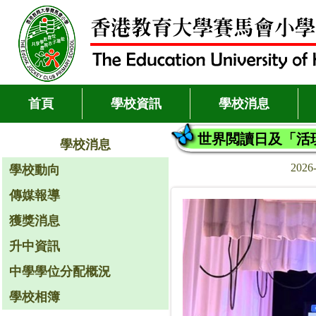
首頁
學校資訊
學校消息
世界閲讀日及「活
學校消息
2026
學校動向
傳媒報導
獲獎消息
升中資訊
中學學位分配概況
學校相簿