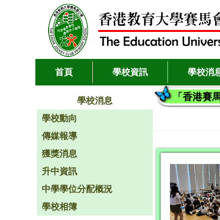
首頁
學校資訊
學校消
「香港賽馬
學校消息
學校動向
傳媒報導
獲獎消息
升中資訊
中學學位分配概況
學校相簿