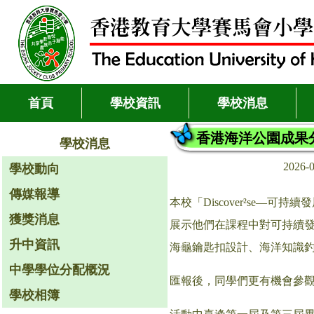
首頁
學校資訊
學校消息
香港海洋公園成果
學校消息
2026-
學校動向
傳媒報導
本校「Discover²se
獲獎消息
展示他們在課程中對可持續發展
升中資訊
海龜鑰匙扣設計、海洋知識
中學學位分配概況
匯報後，同學們更有機會參
學校相簿