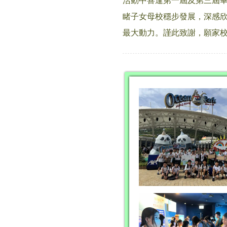
活動中喜逢第一屆及第三屆
睹子女母校穩步發展，深感
最大動力。謹此致謝，願家