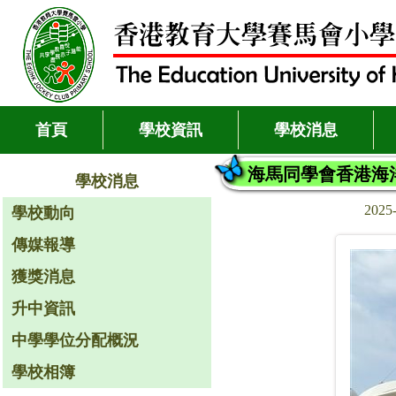
首頁
學校資訊
學校消息
海馬同學會香港海
學校消息
2025
學校動向
傳媒報導
獲獎消息
升中資訊
中學學位分配概況
學校相簿