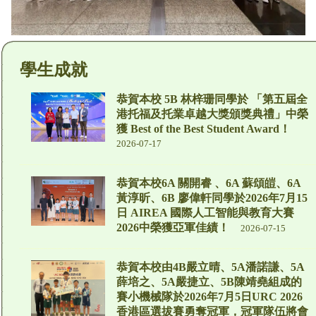
學生成就
恭賀本校 5B 林梓珊同學於 「第五屆全
港托福及托業卓越大獎頒獎典禮」中榮
獲 Best of the Best Student Award！
2026-07-17
恭賀本校6A 關開睿 、6A 蘇頌皚、6A
黃淳昕、6B 廖偉軒同學於2026年7月15
日 AIREA 國際人工智能與教育大賽
2026中榮獲亞軍佳績！
2026-07-15
恭賀本校由4B嚴立晴、5A潘諾謙、5A
薛培之、5A嚴捷立、5B陳靖堯組成的
賽小機械隊於2026年7月5日URC 2026
香港區選拔賽勇奪冠軍，冠軍隊伍將會